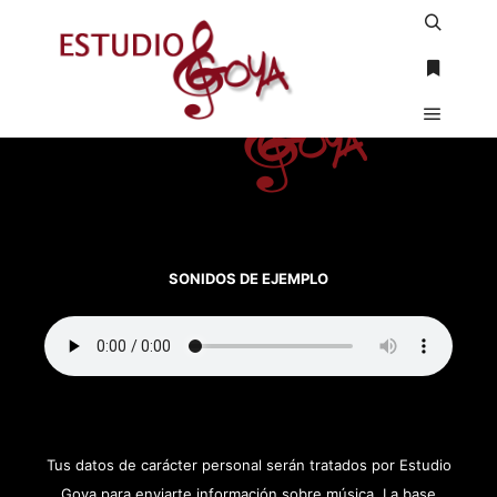
Buscar
Más inf
Menú pr
SONIDOS DE EJEMPLO
Tus datos de carácter personal serán tratados por Estudio
Goya para enviarte información sobre música. La base