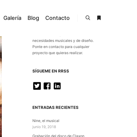
Galería
Blog
Contacto
ESTUDIO GOYA
Buscar
Más información
Tratamos de responder a tus
necesidades musicales y de diseño.
Ponte en contacto para cualquier
proyecto que quieras realizar.
SÍGUEME EN RRSS
ENTRADAS RECIENTES
Nine, el musical
junio 19, 2018
Grabación del disco de Claxon