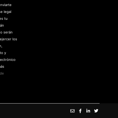
nviarte
e legal
es tu
rán
no serán
ejercer los
n,
to y
lectrónico
más
 de