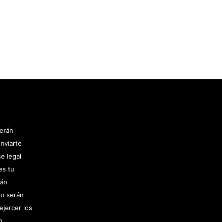
serán
nviarte
e legal
es tu
rán
no serán
ejercer los
n,